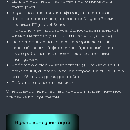
Диплом мастера перманентного макияжа и
татуажа
Курсы повышения квалификации: Алены Манн
(база, колористика, тренерский курс «Время
первых»), My Level School
(микропигментирование, Волосковая техника),
Алена Пестова (GUBEXI, MOXNATKI, GLAZA)
Не отправляю на лазер! Перекрываю синий,
зеленый, желтый, фиолетовый, красный цвет.
Умею работать с любым некачественным
татуажем.
Работаю с любым возрастом. Учитываю ваши
пожелания, анатомическое строение лица. Знаю
как в 45+ выглядеть достойно!
Работаю во всех техниках.
Стерильность, качество комфорт клиента— мои
основные приоритеты.
Нужна консультация